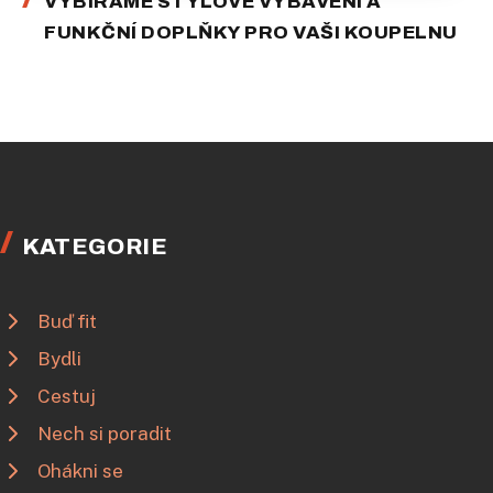
VYBÍRÁME STYLOVÉ VYBAVENÍ A
FUNKČNÍ DOPLŇKY PRO VAŠI KOUPELNU
KATEGORIE
Buď fit
Bydli
Cestuj
Nech si poradit
Ohákni se