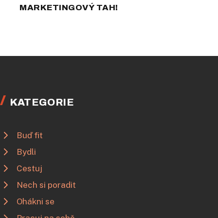
MARKETINGOVÝ TAH!
KATEGORIE
Buď fit
Bydli
Cestuj
Nech si poradit
Ohákni se