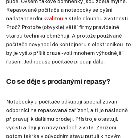
půdě. Ovšem takové domněnky jsou zcela mylné.
Repasované počítače a notebooky se pyšní
nadstandardní
kvalitou
a stále dlouhou životností.
Proč? Protože (obvykle) větší firmy pravidelně
starou techniku obměňují. A protože používané
počítače nevyhodí do kontejneru s elektronikou - to
by je vyšlo příliš draze - volí mnohem výhodnější
řešení. Jednoduše počítače prodají dále.
Co se děje s prodanými repasy?
Notebooky a počítače odkupují specializovaní
odborníci na repasovaná zařízení, a ti je následně
připravují k dalšímu prodeji. Přístroje otestují,
vyčistí a dají jim nový nádech života. Zařízení
potom takřka v původním stavu putují k novým