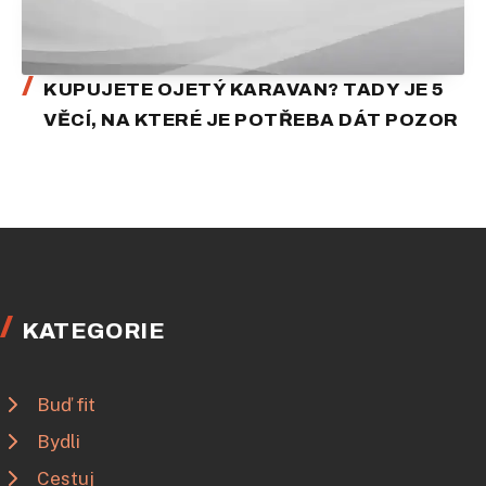
KUPUJETE OJETÝ KARAVAN? TADY JE 5
VĚCÍ, NA KTERÉ JE POTŘEBA DÁT POZOR
KATEGORIE
Buď fit
Bydli
Cestuj