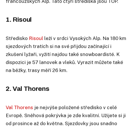
francouzských Alp. Tato čtyři střediska jsou TOP.
1. Risoul
Středisko
Risoul
leží v srdci Vysokých Alp. Na 180 km
sjezdových tratích si na své přijdou začínající i
zkušení lyžaři, vyžití najdou také snowboardisté. K
dispozici je 57 lanovek a vleků. Vyrazit můžete také
na běžky, trasy měří 26 km.
2. Val Thorens
Val Thorens
je nejvýše položené středisko v celé
Evropě. Sněhová pokrývka je zde kvalitní. Užijete si ji
od prosince až do května. Sjezdovky jsou snadno