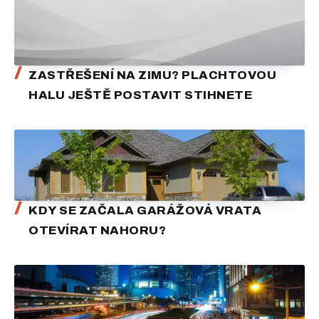
ZASTŘEŠENÍ NA ZIMU? PLACHTOVOU
HALU JEŠTĚ POSTAVIT STIHNETE
KDY SE ZAČALA GARÁŽOVÁ VRATA
OTEVÍRAT NAHORU?