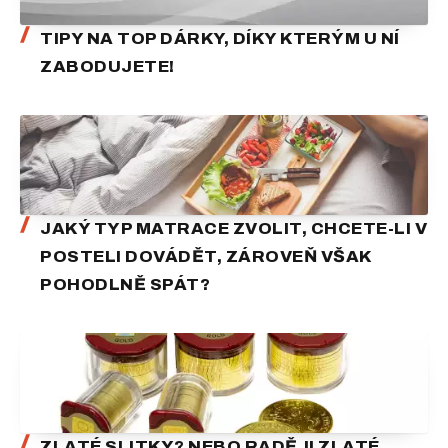
TIPY NA TOP DÁRKY, DÍKY KTERÝM U NÍ
ZABODUJETE!
JAKÝ TYP MATRACE ZVOLIT, CHCETE-LI V
POSTELI DOVÁDĚT, ZÁROVEŇ VŠAK
POHODLNĚ SPÁT?
ZLATÉ SLITKY? NEBO RADĚJI ZLATÉ