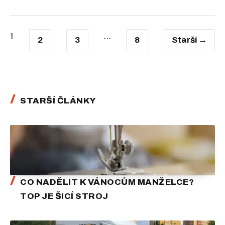
1
...
2
3
8
Starší →
STARŠÍ ČLÁNKY
CO NADĚLIT K VÁNOCŮM MANŽELCE?
TOP JE ŠICÍ STROJ