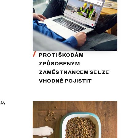
PROTI ŠKODÁM
ZPŮSOBENÝM
ZAMĚSTNANCEM SE LZE
VHODNĚ POJISTIT
ko,