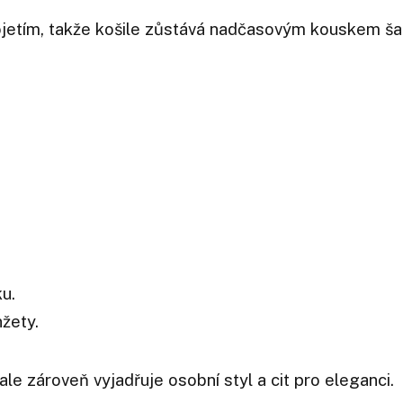
ojetím, takže košile zůstává nadčasovým kouskem šat
ku.
nžety.
ale zároveň vyjadřuje osobní styl a cit pro eleganci.