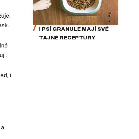
uje.
esk.
I PSÍ GRANULE MAJÍ SVÉ
TAJNÉ RECEPTURY
lné
jí.
ed, i
 a