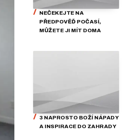
NEČEKEJTE NA
PŘEDPOVĚĎ POČASÍ,
MŮŽETE JI MÍT DOMA
3 NAPROSTO BOŽÍ NÁPADY
A INSPIRACE DO ZAHRADY