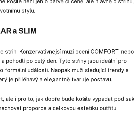
košile není jen o barvě či ceně, ale hlavně o střihu,
ivotnímu stylu.
LAR a SLIM
 je střih. Konzervativnější muži ocení COMFORT, nebo
 pohodlí po celý den. Tyto střihy jsou ideální pro
 formální události. Naopak muži sledující trendy a
terý je přiléhavý a elegantně tvaruje postavu.
t, ale i pro to, jak dobře bude košile vypadat pod sa
achovat proporce a celkovou estetiku outfitu.