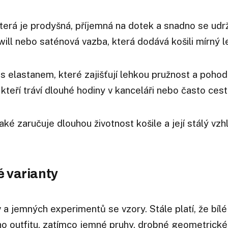
která je prodyšná, příjemná na dotek a snadno se udrž
will nebo saténová vazba, která dodává košili mírný l
s elastanem, které zajišťují lehkou pružnost a pohod
kteří tráví dlouhé hodiny v kanceláři nebo často cestu
aké zaručuje dlouhou životnost košile a její stálý vzhl
é varianty
a jemných experimentů se vzory. Stále platí, že bílé
ho outfitu, zatímco jemné pruhy, drobné geometrické