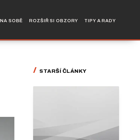
 NA SOBĚ
ROZŠIŘ SI OBZORY
TIPY A RADY
STARŠÍ ČLÁNKY