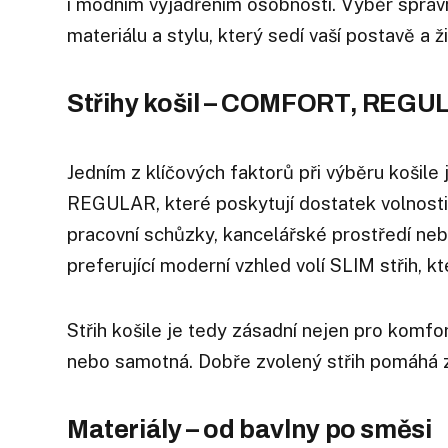
i módním vyjádřením osobnosti. Výběr správné 
materiálu a stylu, který sedí vaší postavě a ž
Střihy košil – COMFORT, REGU
Jedním z klíčových faktorů při výběru košile
REGULAR, které poskytují dostatek volnosti a
pracovní schůzky, kancelářské prostředí nebo
preferující moderní vzhled volí SLIM střih, k
Střih košile je tedy zásadní nejen pro komfor
nebo samotná. Dobře zvolený střih pomáhá z
Materiály – od bavlny po směsi