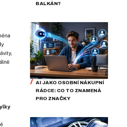
BALKÁN?
ména
dy
ávity,
álně
AI JAKO OSOBNÍ NÁKUPNÍ
RÁDCE: CO TO ZNAMENÁ
PRO ZNAČKY
ylky
né