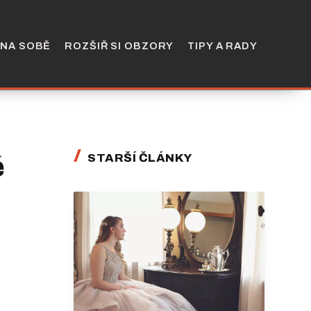
 NA SOBĚ
ROZŠIŘ SI OBZORY
TIPY A RADY
ě
STARŠÍ ČLÁNKY