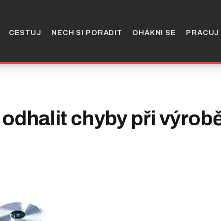
CESTUJ
NECH SI PORADIT
OHÁKNI SE
PRACUJ
odhalit chyby při výrob