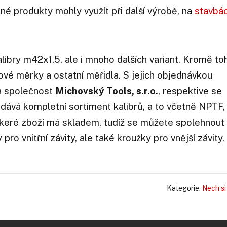
ané produkty mohly využít při další výrobě, na
stavbá
alibry m42x1,5, ale i mnoho dalších variant. Kromě to
vé měrky a ostatní měřidla. S jejich objednávkou
na společnost
Michovský Tools, s.r.o.
, respektive se
odává kompletní sortiment kalibrů, a to včetně NPTF,
keré zboží má skladem, tudíž se můžete spolehnout
pro vnitřní závity, ale také kroužky pro vnější závity.
Kategorie:
Nech si