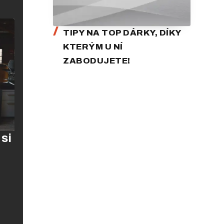
TIPY NA TOP DÁRKY, DÍKY
KTERÝM U NÍ
ZABODUJETE!
 si