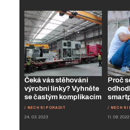
Čeká vás stěhování
Proč s
výrobní linky? Vyhněte
odhodl
se častým komplikacím
smart
NECH SI PORADIT
NECH SI
24. 03. 2023
11. 08. 2022