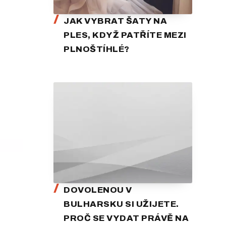
JAK VYBRAT ŠATY NA
PLES, KDYŽ PATŘÍTE MEZI
PLNOŠTÍHLÉ?
DOVOLENOU V
BULHARSKU SI UŽIJETE.
PROČ SE VYDAT PRÁVĚ NA