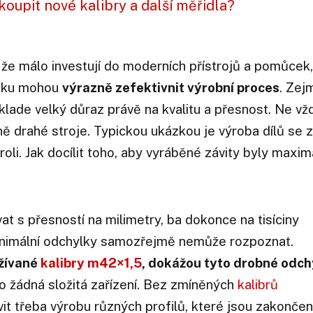
 koupit nové kalibry a další měřidla?
, že málo investují do moderních přístrojů a pomůcek,
edku mohou
výrazně zefektivnit výrobní proces
. Zej
klade velký důraz právě na kvalitu a přesnost. Ne vž
ě drahé stroje. Typickou ukázkou je výroba dílů se z
li. Jak docílit toho, aby vyráběné závity byly maxim
t s přesností na milimetry, ba dokonce na tisíciny
inimální odchylky samozřejmě nemůže rozpoznat.
užívané
kalibry m42×1,5
, dokážou tyto drobné odch
 o žádná složitá zařízení. Bez zmíněných
kalibrů
vit třeba výrobu různých profilů, které jsou zakonče