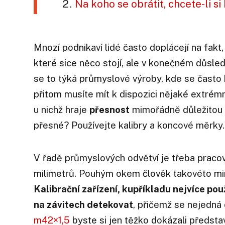
Na koho se obrátit, chcete-li si
Mnozí podnikaví lidé často doplácejí na fakt
které sice něco stojí, ale v konečném důsl
se to týká průmyslové výroby, kde se často 
přitom musíte mít k dispozici nějaké extrémn
u nichž hraje
přesnost
mimořádně důležitou ro
přesné? Používejte kalibry a koncové měrky.
V řadě průmyslových odvětví je třeba pracova
milimetrů. Pouhým okem člověk takovéto m
Kalibrační zařízení, kupříkladu nejvíce po
na závitech detekovat
, přičemž se nejedná
m42×1,5
byste si jen těžko dokázali předsta