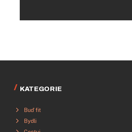
KATEGORIE
Buď fit
Bydli
Cestuj