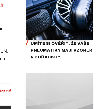
ch
ho
UMÍTE SI OVĚŘIT, ŽE VAŠE
PNEUMATIKY MAJÍ VZOREK
 UNJ,
V POŘÁDKU?
 na
 poradit