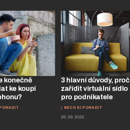
e konečně
3 hlavní důvody, proč
at ke koupi
zařídit virtuální sídlo
phonu?
pro podnikatele
 PORADIT
NECH SI PORADIT
26. 09. 2022