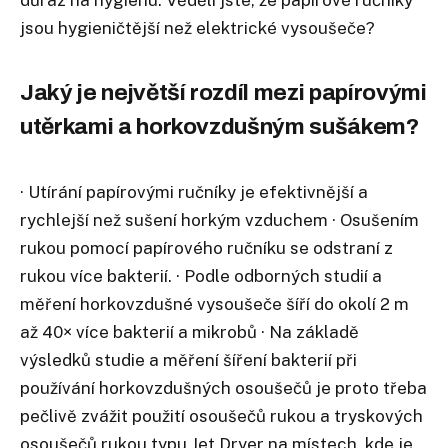
důraz na hygienu. Věděli jste, že papírové ručníky
jsou hygieničtější než elektrické vysoušeče?
Jaký je největší rozdíl mezi papírovými
utěrkami a horkovzdušným sušákem?
· Utírání papírovými ručníky je efektivnější a
rychlejší než sušení horkým vzduchem · Osušením
rukou pomocí papírového ručníku se odstraní z
rukou více bakterií. · Podle odborných studií a
měření horkovzdušné vysoušeče šíří do okolí 2 m
až 40× více bakterií a mikrobů · Na základě
výsledků studie a měření šíření bakterií při
používání horkovzdušných osoušečů je proto třeba
pečlivě zvážit použití osoušečů rukou a tryskových
osoušečů rukou typu Jet Dryer na místech, kde je