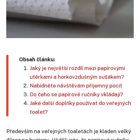
Obsah článku:
Jaký je největší rozdíl mezi papírovými
utěrkami a horkovzdušným sušákem?
Nabídněte návštěvám příjemný pocit
Do čeho se papírové ručníky vkládají?
Jaké další doplňky používat do veřejných
toalet?
Především na veřejných toaletách je kladen velký