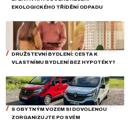
EKOLOGICKÉHO TŘÍDĚNÍ ODPADU
DRUŽSTEVNÍ BYDLENÍ: CESTA K
VLASTNÍMU BYDLENÍ BEZ HYPOTÉKY?
S OBYTNÝM VOZEM SI DOVOLENOU
ZORGANIZUJTE PO SVÉM