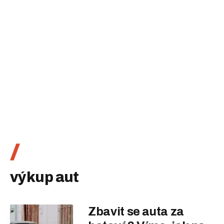
výkup aut
Zbavit se auta za