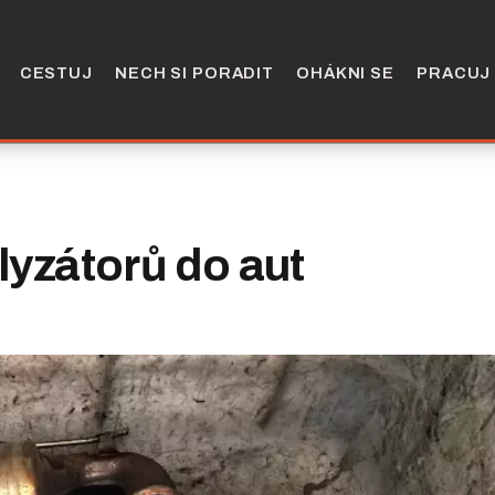
CESTUJ
NECH SI PORADIT
OHÁKNI SE
PRACUJ
yzátorů do aut