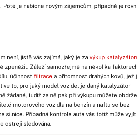
é. Poté je nabídne novým zájemcům, případně je rov
m není, jistě vás zajímá, jaký je za
výkup katalyzátor
ně zpeněžit. Záleží samozřejmě na několika faktorech
ílu, účinnost
filtrace
a přítomnost drahých kovů, jež j
ektive to, pro jaký model vozidel je daný katalyzátor
dně žádané, tudíž za ně pak při výkupu můžete obdrže
jitelé motorového vozidla na benzín a naftu se bez
a silnice. Případná kontrola auta vás totiž může vyjít
e ostřeji sledována.