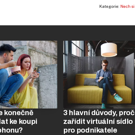
Kategorie:
Nech si
e konečně
3 hlavní důvody, proč
at ke koupi
zařídit virtuální sídlo
phonu?
pro podnikatele