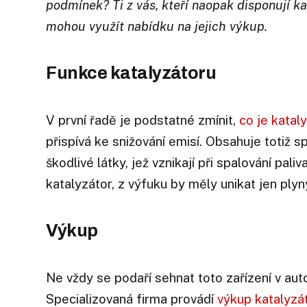
podmínek? Ti z vás, kteří naopak disponují kat
mohou využít nabídku na jejich výkup.
Funkce katalyzátoru
V první řadě je podstatné zmínit,
co je katal
přispívá ke snižování emisí. Obsahuje totiž s
škodlivé látky, jež vznikají při spalování pal
katalyzátor, z výfuku by měly unikat jen plyn
Výkup
Ne vždy se podaří sehnat toto zařízení v aut
Specializovaná firma provádí
výkup katalyzá