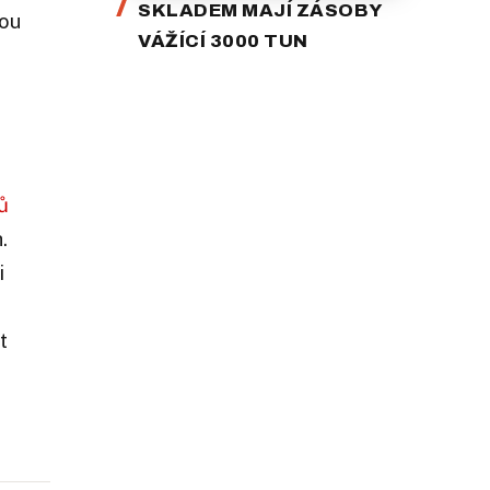
SKLADEM MAJÍ ZÁSOBY
nou
VÁŽÍCÍ 3000 TUN
ů
.
i
t