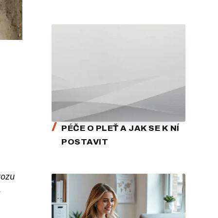
PÉČE O PLEŤ A JAK SE K NÍ
POSTAVIT
vozu
e