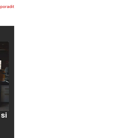
 poradit
 si