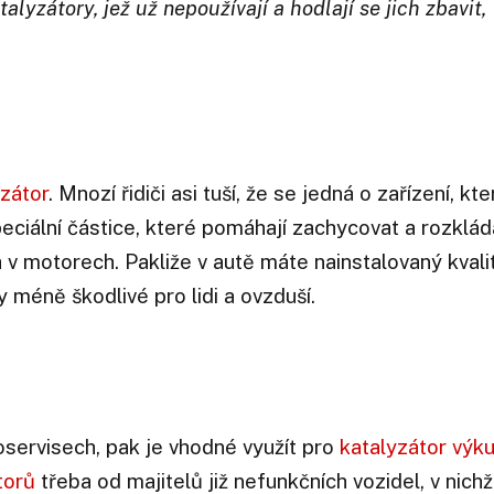
alyzátory, jež už nepoužívají a hodlají se jich zbavit,
yzátor
. Mnozí řidiči asi tuší, že se jedná o zařízení, kte
peciální částice, které pomáhají zachycovat a rozklád
iva v motorech. Pakliže v autě máte nainstalovaný kvali
y méně škodlivé pro lidi a ovzduší.
oservisech, pak je vhodné využít pro
katalyzátor výk
torů
třeba od majitelů již nefunkčních vozidel, v nichž