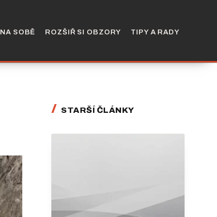
 NA SOBĚ
ROZŠIŘ SI OBZORY
TIPY A RADY
STARŠÍ ČLÁNKY