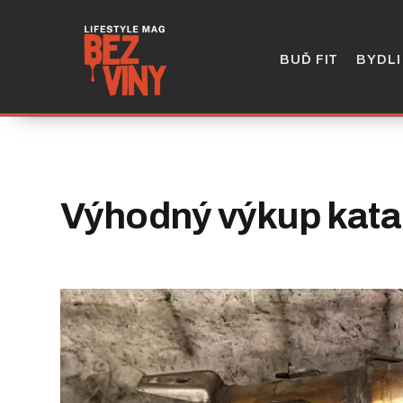
BUĎ FIT
BYDLI
Výhodný výkup katal