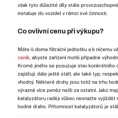
však tyto důležité díly stále provozuschopn
instaluje do vozidel v rámci své činnosti.
Co ovlivní cenu při výkupu?
Máte-li doma filtrační jednotku a k ničemu vá
ceník
, abyste zařízení mohli případně výhod
Kromě jiného se posuzuje stav konkrétního d
zajišťují, dále ještě stáří, ale také typ, resp
vhodný. Některé druhy jsou totiž na trhu ho
výrazně více peněz nežli za ostatní. Jako ma
katalyzátoru raději vůbec nesnažte vyjíždět n
hodně draho. Přítomnost katalyzátorů je stál