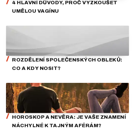
4 HLAVNÍ DŮVODY, PROČ VYZKOUŠET
UMĚLOU VAGÍNU
ROZDĚLENÍ SPOLEČENSKÝCH OBLEKŮ:
CO A KDY NOSIT?
HOROSKOP A NEVĚRA: JE VAŠE ZNAMENÍ
NÁCHYLNÉ K TAJNÝM AFÉRÁM?