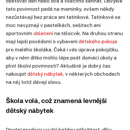
obětovat den nebo dva a všechno sehnat. Obvykle
tato povinnost padá na maminky, ovšem někdy
nezůstávají bez práce ani tatínkové. Tatínkové se
moc nevyznají v pastelkách, sešitech ani
sportovním
oblečení
na tělocvik. Na druhou stranu
mají lepší povědomí o vybavení
dětského pokoje
pro malého školáka. Čeká i vás úprava pokojíčku,
aby v něm dítko mohlo lépe psát domácí úkoly a
plnit školní povinnosti? Aktuálně je dobrý čas
nakoupit
dětský nábytek
, v některých obchodech
na něj totiž dávají slevu.
Škola volá, což znamená levnější
dětský nábytek
Dnešní prodejci využijí každou příležitost, díky